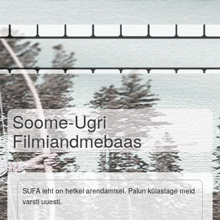
Skip
to
main
content
Soome-Ugri
Filmiandmebaas
SUFA leht on hetkel arendamisel. Palun külastage meid
varsti uuesti.